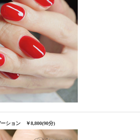
ション ￥8,800(
90分)